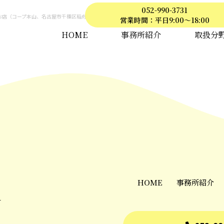
052-990-3731
店（コープ本山、名古屋市千種区稲舟通1-39）の２階会議室にて、下記のようにセミナーと個別相談
営業時間：平日9:00～18:00
HOME
事務所紹介
取扱分
HOME
事務所紹介
A